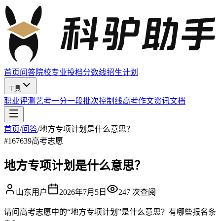
首页
问答
院校
专业
投档分数线
招生计划
工具
职业评测
艺考
一分一段
批次控制线
高考作文
资讯
文档
首页
/
问答
/
地方专项计划是什么意思？
#
167639
高考志愿
地方专项计划是什么意思？
山东用户
2026年7月5日
247
次查阅
请问高考志愿中的“地方专项计划”是什么意思？有哪些报名条