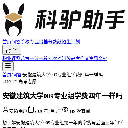
首页
问答
院校
专业
投档分数线
招生计划
工具
职业评测
艺考
一分一段
批次控制线
高考作文
资讯
文档
首页
/
问答
/
安徽建筑大学009专业组学费四年一样吗
#
167571
高考志愿
安徽建筑大学009专业组学费四年一样吗
安徽用户
2026年7月5日
349
次查阅
想了解安徽建筑大学009专业组第一年的学费与后面三年的学