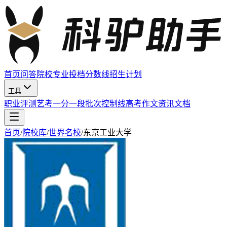
首页
问答
院校
专业
投档分数线
招生计划
工具
职业评测
艺考
一分一段
批次控制线
高考作文
资讯
文档
首页
/
院校库
/
世界名校
/
东京工业大学