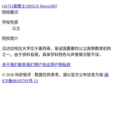
QS
751
泰晤士
1001
US News
1097
院校概况
学校性质
公立
院校简介
瓜达拉哈拉大学位于墨西哥，是该国重要的公立高等教育机构
之一。由于资料有限，具体学科特色与声誉情况暂不详。
关于我们
联系我们
用户协议
用户隐私权
© 2026 科驴助手 · 数据仅供参考，请以官方公布信息为准
·
闽
ICP备08105781号-13