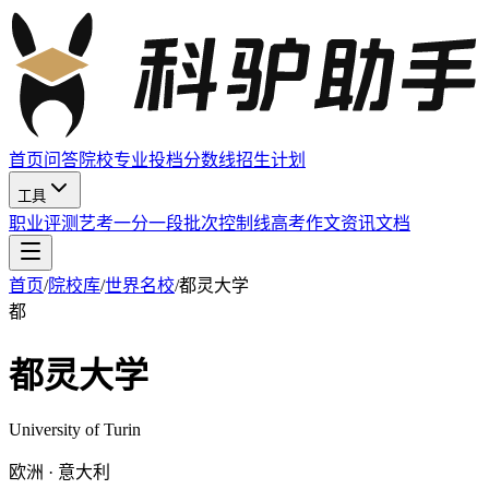
首页
问答
院校
专业
投档分数线
招生计划
工具
职业评测
艺考
一分一段
批次控制线
高考作文
资讯
文档
首页
/
院校库
/
世界名校
/
都灵大学
都
都灵大学
University of Turin
欧洲 · 意大利