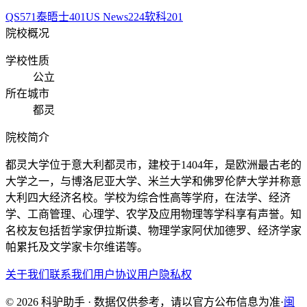
QS
571
泰晤士
401
US News
224
软科
201
院校概况
学校性质
公立
所在城市
都灵
院校简介
都灵大学位于意大利都灵市，建校于1404年，是欧洲最古老的
大学之一，与博洛尼亚大学、米兰大学和佛罗伦萨大学并称意
大利四大经济名校。学校为综合性高等学府，在法学、经济
学、工商管理、心理学、农学及应用物理等学科享有声誉。知
名校友包括哲学家伊拉斯谟、物理学家阿伏加德罗、经济学家
帕累托及文学家卡尔维诺等。
关于我们
联系我们
用户协议
用户隐私权
© 2026 科驴助手 · 数据仅供参考，请以官方公布信息为准
·
闽