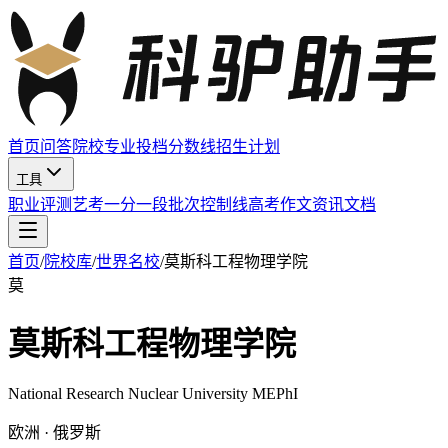
首页
问答
院校
专业
投档分数线
招生计划
工具
职业评测
艺考
一分一段
批次控制线
高考作文
资讯
文档
首页
/
院校库
/
世界名校
/
莫斯科工程物理学院
莫
莫斯科工程物理学院
National Research Nuclear University MEPhI
欧洲 · 俄罗斯