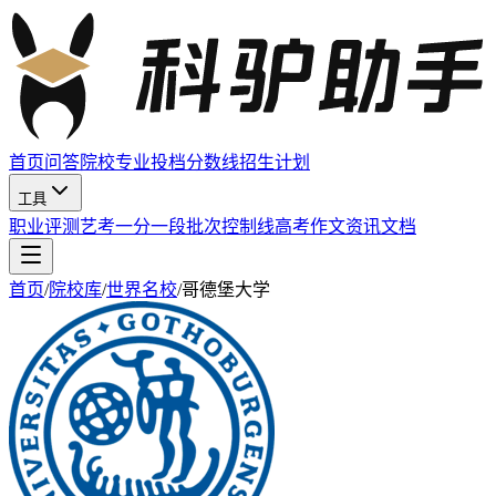
首页
问答
院校
专业
投档分数线
招生计划
工具
职业评测
艺考
一分一段
批次控制线
高考作文
资讯
文档
首页
/
院校库
/
世界名校
/
哥德堡大学